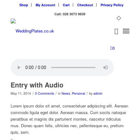
Shop
My Account
Cart
Checkout
Privacy Policy
Call: 028 3073 9839
0
Entry with Audio
/
/
/
May 11, 2014
0 Comments
in
News
,
Personal
by
admin
Lorem ipsum dolor sit amet, consectetuer adipiscing elit. Aenean
commodo ligula eget dolor. Aenean massa. Cum sociis natoque
penatibus et magnis dis parturient montes, nascetur ridiculus
mus. Donec quam felis, ultricies nec, pellentesque eu, pretium
quis, sem.