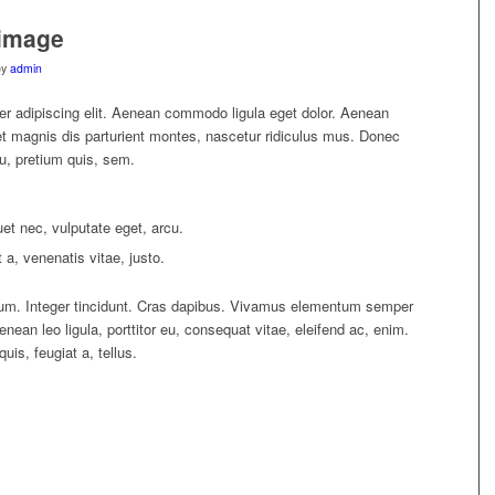
 image
by
admin
er adipiscing elit. Aenean commodo ligula eget dolor. Aenean
 magnis dis parturient montes, nascetur ridiculus mus. Donec
eu, pretium quis, sem.
quet nec, vulputate eget, arcu.
 a, venenatis vitae, justo.
tium. Integer tincidunt. Cras dapibus. Vivamus elementum semper
enean leo ligula, porttitor eu, consequat vitae, eleifend ac, enim.
uis, feugiat a, tellus.