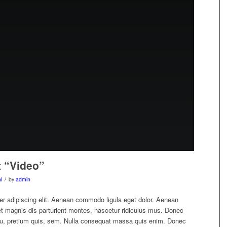
t “Video”
/
l
by
admin
er adipiscing elit. Aenean commodo ligula eget dolor. Aenean
 magnis dis parturient montes, nascetur ridiculus mus. Donec
 eu, pretium quis, sem. Nulla consequat massa quis enim. Donec