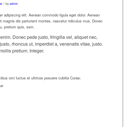
/
al
by
admin
er adipiscing elit. Aenean commodo ligula eget dolor. Aenean
 magnis dis parturient montes, nascetur ridiculus mus. Donec
eu, pretium quis, sem.
im. Donec pede justo, fringilla vel, aliquet nec,
justo, rhoncus ut, imperdiet a, venenatis vitae, justo.
ollis pretium. Integer.
bus orci luctus et ultrices posuere cubilia Curae;
ue