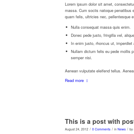
Lorem ipsum dolor sit amet, consectetu
massa. Cum sociis natoque penatibus et
quam felis, ultricies nec, pellentesque 
Nulla consequat massa quis enim.
Donec pede justo, fringilla vel, aliqu
In enim justo, rhoncus ut, imperdiet 
Nullam dictum felis eu pede mollis 
semper nisi.
Aenean vulputate eleifend tellus. Aenean 
Read more
This is a post with pos
/
/
/
August 24, 2012
0 Comments
in
News
by