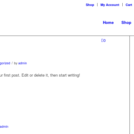
Shop
My Account
Cart
Home
Shop
0
/
gorized
by
admin
r first post. Edit or delete it, then start writing!
admin