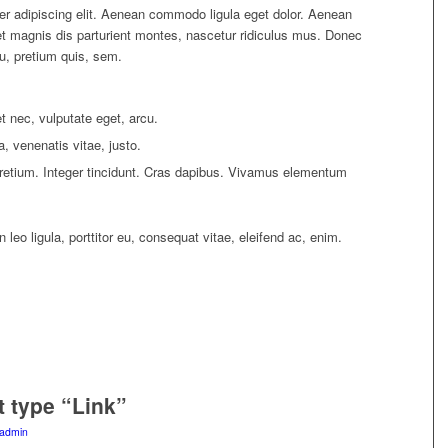
er adipiscing elit. Aenean commodo ligula eget dolor. Aenean
 magnis dis parturient montes, nascetur ridiculus mus. Donec
eu, pretium quis, sem.
et nec, vulputate eget, arcu.
a, venenatis vitae, justo.
pretium. Integer tincidunt. Cras dapibus. Vivamus elementum
leo ligula, porttitor eu, consequat vitae, eleifend ac, enim.
t type “Link”
admin