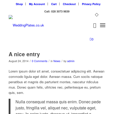
Shop
My Account
Cart
Checkout
Privacy Policy
Call: 028 3073 9839
0
A nice entry
/
/
/
August 24, 2014
0 Comments
in
News
by
admin
Lorem ipsum dolor sit amet, consectetuer adipiscing elit. Aenean
commodo ligula eget dolor. Aenean massa. Cum sociis natoque
penatibus et magnis dis parturient montes, nascetur ridiculus
mus. Donec quam felis, ultricies nec, pellentesque eu, pretium
quis, sem.
Nulla consequat massa quis enim. Donec pede
justo, fringilla vel, aliquet nec, vulputate eget,
arcu. In enim justo, rhoncus ut, imperdiet a,