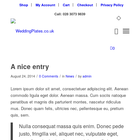
Shop
My Account
Cart
Checkout
Privacy Policy
Call: 028 3073 9839
0
A nice entry
/
/
/
August 24, 2014
0 Comments
in
News
by
admin
Lorem ipsum dolor sit amet, consectetuer adipiscing elit. Aenean
commodo ligula eget dolor. Aenean massa. Cum sociis natoque
penatibus et magnis dis parturient montes, nascetur ridiculus
mus. Donec quam felis, ultricies nec, pellentesque eu, pretium
quis, sem.
Nulla consequat massa quis enim. Donec pede
justo, fringilla vel, aliquet nec, vulputate eget,