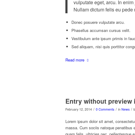
vulputate eget, arcu. In enim 
Nullam dictum felis eu pede m
Donec posuere vulputate arcu.
Phasellus accumsan cursus velit.
Vestibulum ante ipsum primis in fauci
Sed aliquam, nisi quis porttitor cong
Read more
Entry without preview
/
/
/
February 12, 2014
0 Comments
in
News
Lorem ipsum dolor sit amet, consectetu
massa. Cum sociis natoque penatibus et
quam felis, ultricies nec, pellentesque 