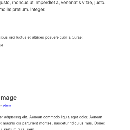
justo, rhoncus ut, imperdiet a, venenatis vitae, justo.
ollis pretium. Integer.
bus orci luctus et ultrices posuere cubilia Curae;
ue
 image
by
admin
er adipiscing elit. Aenean commodo ligula eget dolor. Aenean
 magnis dis parturient montes, nascetur ridiculus mus. Donec
eu, pretium quis, sem.