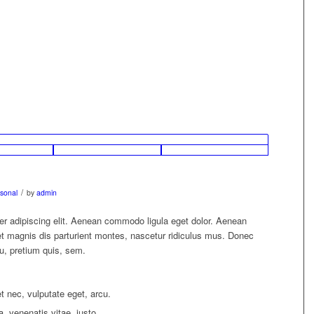
/
sonal
by
admin
er adipiscing elit. Aenean commodo ligula eget dolor. Aenean
 magnis dis parturient montes, nascetur ridiculus mus. Donec
eu, pretium quis, sem.
et nec, vulputate eget, arcu.
a, venenatis vitae, justo.