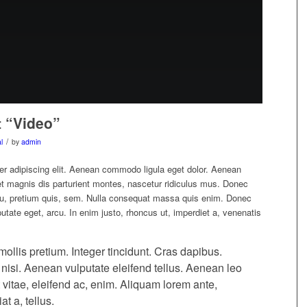
t “Video”
/
l
by
admin
er adipiscing elit. Aenean commodo ligula eget dolor. Aenean
 magnis dis parturient montes, nascetur ridiculus mus. Donec
 eu, pretium quis, sem. Nulla consequat massa quis enim. Donec
ulputate eget, arcu. In enim justo, rhoncus ut, imperdiet a, venenatis
ollis pretium. Integer tincidunt. Cras dapibus.
si. Aenean vulputate eleifend tellus. Aenean leo
t vitae, eleifend ac, enim. Aliquam lorem ante,
at a, tellus.