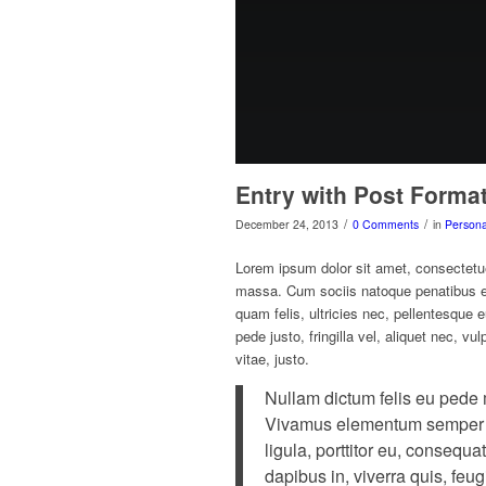
Entry with Post Forma
/
/
December 24, 2013
0 Comments
in
Persona
Lorem ipsum dolor sit amet, consectetu
massa. Cum sociis natoque penatibus et
quam felis, ultricies nec, pellentesque
pede justo, fringilla vel, aliquet nec, v
vitae, justo.
Nullam dictum felis eu pede m
Vivamus elementum semper ni
ligula, porttitor eu, consequa
dapibus in, viverra quis, feugi