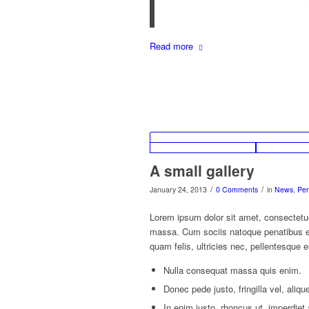
Read more
A small gallery
/
/
January 24, 2013
0 Comments
in
News
,
Per
Lorem ipsum dolor sit amet, consectetu
massa. Cum sociis natoque penatibus et
quam felis, ultricies nec, pellentesque 
Nulla consequat massa quis enim.
Donec pede justo, fringilla vel, aliqu
In enim justo, rhoncus ut, imperdiet 